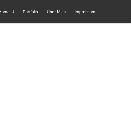
Home
Portfolio
Über Mich
Impressum
, kann
jeden
Tag
cken ...