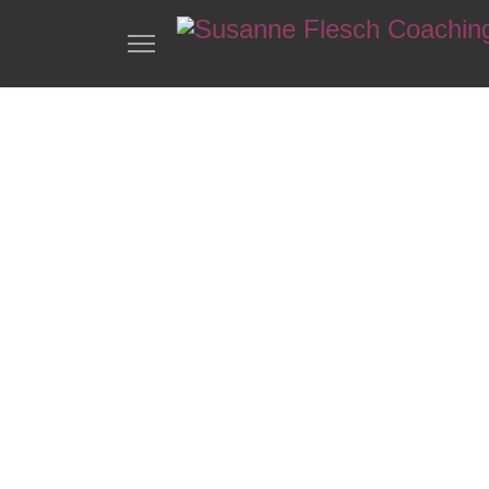
Wer
achtsam
du
einen k