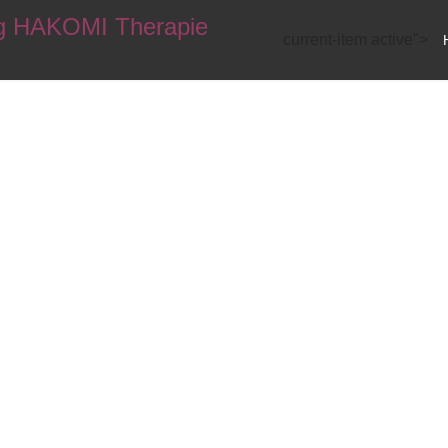
current-item active">
rch das Leben geht
leinen
Schatz
entde