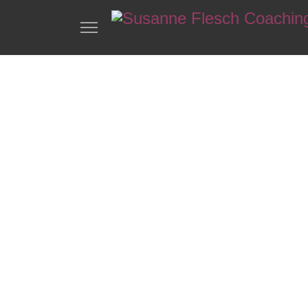
Wer
achtsam
du
einen k