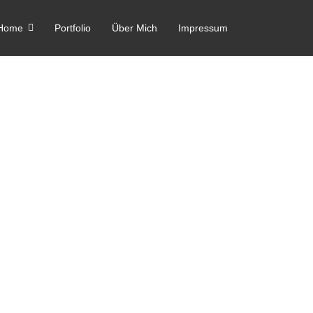
Home
Portfolio
Über Mich
Impressum
, kann
jeden
Tag
cken ...