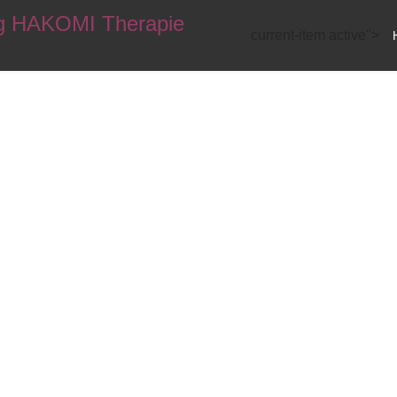
current-item active">
rch das Leben geht
leinen
Schatz
entde